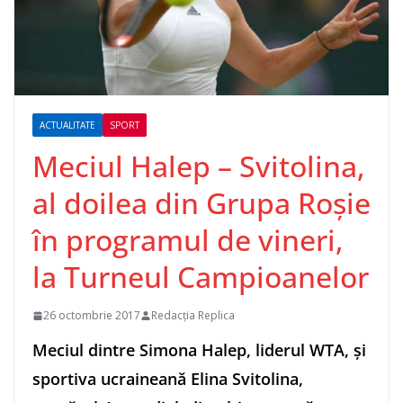
ACTUALITATE
SPORT
Meciul Halep – Svitolina,
al doilea din Grupa Roşie
în programul de vineri,
la Turneul Campioanelor
26 octombrie 2017
Redacția Replica
Meciul dintre Simona Halep, liderul WTA, şi
sportiva ucraineană Elina Svitolina,