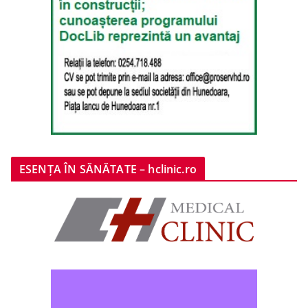
ESENȚA ÎN SĂNĂTATE – hclinic.ro