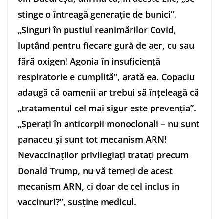
stinge o întreagă generaţie de bunici”.
„Singuri în pustiul reanimărilor Covid,
luptând pentru fiecare gură de aer, cu sau
fără oxigen! Agonia în insuficienţă
respiratorie e cumplită”, arată ea. Copaciu
adaugă că oamenii ar trebui să înţeleagă că
„tratamentul cel mai sigur este prevenţia”.
„Speraţi în anticorpii monoclonali – nu sunt
panaceu şi sunt tot mecanism ARN!
Nevaccinaţilor privilegiaţi trataţi precum
Donald Trump, nu vă temeţi de acest
mecanism ARN, ci doar de cel inclus in
vaccinuri?”, susţine medicul.