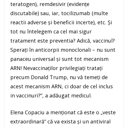
teratogen), remdesivir (evidenţe
discutabile) sau, iar, tocilizumab (multe
reactii adverse şi beneficii incerte), etc. Şi
tot nu întelegem ca cel mai sigur
tratament este preventia? Adică, vaccinul?
Speraţi în anticorpii monoclonali – nu sunt
panaceu universal şi sunt tot mecanism
ARN! Nevaccinaţilor privilegiaţi trataţi
precum Donald Trump, nu vă temeţi de
acest mecanism ARN, ci doar de cel inclus
in vaccinuri?”, a adăugat medicul.
Elena Copaciu a menţionat că este o „veste
extraordinară” că va exista şi un antiviral