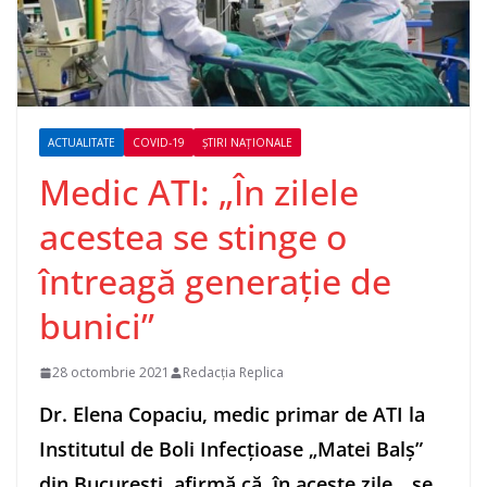
ACTUALITATE
COVID-19
ȘTIRI NAȚIONALE
Medic ATI: „În zilele
acestea se stinge o
întreagă generaţie de
bunici”
28 octombrie 2021
Redacția Replica
Dr. Elena Copaciu, medic primar de ATI la
Institutul de Boli Infecţioase „Matei Balş”
din Bucureşti, afirmă că, în aceste zile, „se