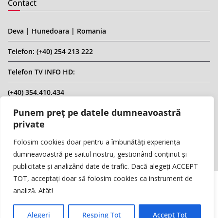
Contact
Deva | Hunedoara | Romania
Telefon: (+40) 254 213 222
Telefon TV INFO HD:
(+40) 354.410.434
Punem preț pe datele dumneavoastră
Email: infohd20@gmail.com
private
Website: www.replicahd.ro
Folosim cookies doar pentru a îmbunătăți experiența
dumneavoastră pe saitul nostru, gestionând conținut și
publicitate și analizând date de trafic. Dacă alegeți ACCEPT
TOT, acceptați doar să folosim cookies ca instrument de
analiză. Atât!
Copyright © REPLICA & INFO HD TV. Toate drepturile rezervate.
Interzisă preluarea de conținut fără specificarea sursei.
Alegeri
Resping Tot
Accept Tot