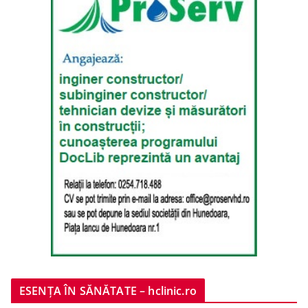
ESENȚA ÎN SĂNĂTATE – hclinic.ro