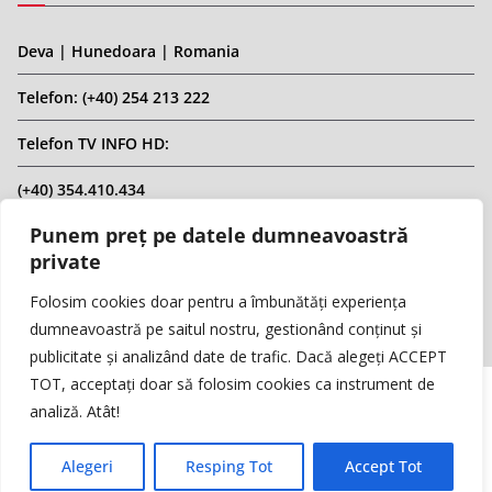
Deva | Hunedoara | Romania
Telefon: (+40) 254 213 222
Telefon TV INFO HD:
(+40) 354.410.434
Punem preț pe datele dumneavoastră
Email: infohd20@gmail.com
private
Website: www.replicahd.ro
Folosim cookies doar pentru a îmbunătăți experiența
dumneavoastră pe saitul nostru, gestionând conținut și
publicitate și analizând date de trafic. Dacă alegeți ACCEPT
TOT, acceptați doar să folosim cookies ca instrument de
analiză. Atât!
Copyright © REPLICA & INFO HD TV. Toate drepturile rezervate.
Interzisă preluarea de conținut fără specificarea sursei.
Alegeri
Resping Tot
Accept Tot