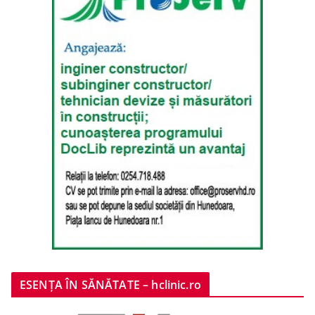
ESENȚA ÎN SĂNĂTATE – hclinic.ro