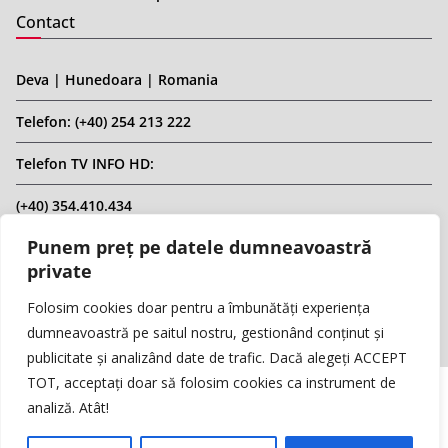
Contact
Deva | Hunedoara | Romania
Telefon: (+40) 254 213 222
Telefon TV INFO HD:
(+40) 354.410.434
Punem preț pe datele dumneavoastră
Email: infohd20@gmail.com
private
Website: www.replicahd.ro
Folosim cookies doar pentru a îmbunătăți experiența
dumneavoastră pe saitul nostru, gestionând conținut și
publicitate și analizând date de trafic. Dacă alegeți ACCEPT
TOT, acceptați doar să folosim cookies ca instrument de
analiză. Atât!
Copyright © REPLICA & INFO HD TV. Toate drepturile rezervate.
Interzisă preluarea de conținut fără specificarea sursei.