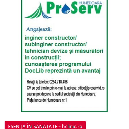
ESENȚA ÎN SĂNĂTATE – hclinic.ro