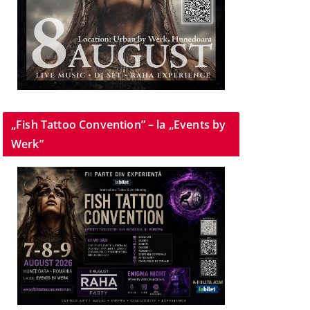
„Fish Tattoo Convention” – la „Events by
Werk”