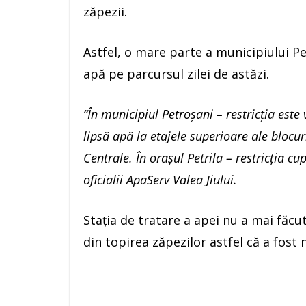
zăpezii.
Astfel, o mare parte a municipiului Pe
apă pe parcursul zilei de astăzi.
“În municipiul Petroşani – restricţia este
lipsă apă la etajele superioare ale blocur
Centrale. În oraşul Petrila – restricţia cu
oficialii ApaServ Valea Jiului.
Stația de tratare a apei nu a mai făcu
din topirea zăpezilor astfel că a fost 