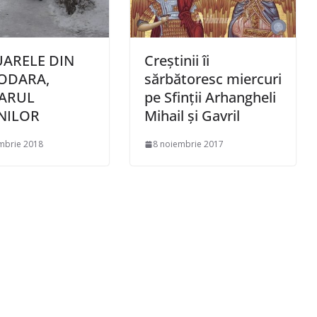
ARELE DIN
Creştinii îi
ODARA,
sărbătoresc miercuri
ARUL
pe Sfinţii Arhangheli
NILOR
Mihail şi Gavril
mbrie 2018
8 noiembrie 2017