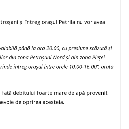
troșani și întreg orașul Petrila nu vor avea
 valabilă până la ora 20.00, cu presiune scăzută şi
ilor din zona Petroşani Nord şi din zona Pieţei
prinde întreg oraşul între orele 10.00-16.00”, arată
t față debitului foarte mare de apă provenit
nevoie de oprirea acesteia.