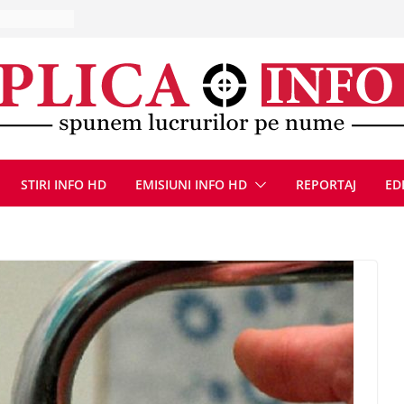
u
Deva, după
fum
l se
 FOTO)
, 8 august
la Uricani.
rcerați
STIRI INFO HD
EMISIUNI INFO HD
REPORTAJ
ED
 parapet