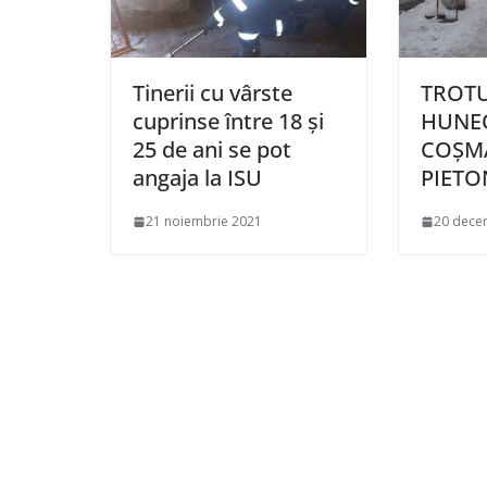
Tinerii cu vârste
TROTU
cuprinse între 18 și
HUNE
25 de ani se pot
COȘM
angaja la ISU
PIETO
21 noiembrie 2021
20 dece