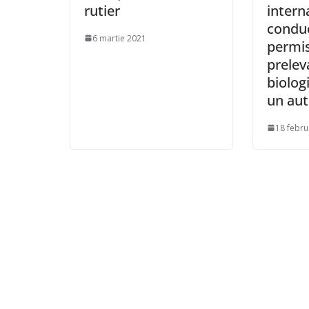
rutier
intern
conduc
6 martie 2021
permis
prelev
biologi
un au
18 febru