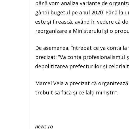
până vom analiza variante de organiz
gândi bugetul pe anul 2020. Până la u
este şi firească, având în vedere că d
reorganizare a Ministerului şi o prop
De asemenea, întrebat ce va conta la v
precizat: ”Va conta profesionalismul 
depolitizarea prefecturilor şi celorlalt
Marcel Vela a precizat că organizează
trebuit să facă şi ceilalţi miniştri”.
news.ro