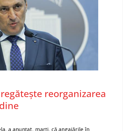
pregăteşte reorganizarea
rdine
la, a anunţat, marţi, că angajările în