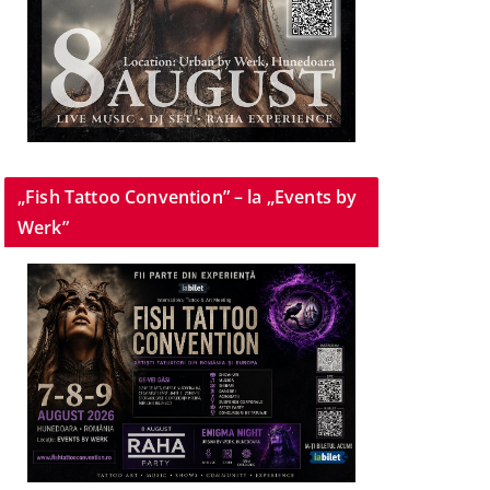
„Fish Tattoo Convention” – la „Events by
Werk”