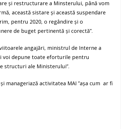
are şi restructurare a Minsterului, până vom
rmă, această sistare şi această suspendare
orim, pentru 2020, o regândire şi o
unere de buget pertinentă şi corectă”.
iitoarele angajări, ministrul de Interne a
şi voi depune toate eforturile pentru
e structuri ale Ministerului”.
 şi manageriază activitatea MAI ”aşa cum ar fi