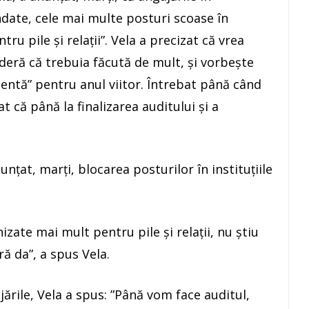
date, cele mai multe posturi scoase în
ru pile şi relaţii”. Vela a precizat că vrea
deră că trebuia făcută de mult, şi vorbeşte
entă” pentru anul viitor. Întrebat până când
at că până la finalizarea auditului şi a
unţat, marţi, blocarea posturilor în instituţiile
zate mai mult pentru pile şi relaţii, nu ştiu
ră da”, a spus Vela.
ările, Vela a spus: ”Până vom face auditul,