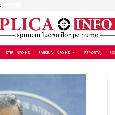
la Uricani.
rcerați
 parapet
viață din
eună cu
CANĂ!
ICE DIN
STIRI INFO HD
EMISIUNI INFO HD
REPORTAJ
ED