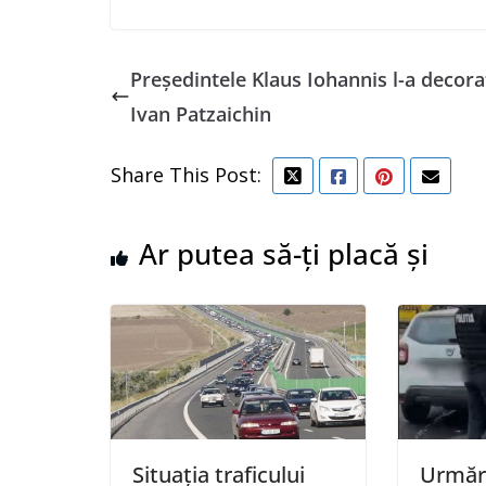
Preşedintele Klaus Iohannis l-a decora
Ivan Patzaichin
Share This Post:
Ar putea să-ți placă și
Situația traficului
Urmări