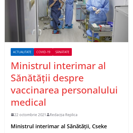
ACTUALITATE
COVID-19
SĂNĂTATE
Ministrul interimar al
Sănătății despre
vaccinarea personalului
medical
22 octombrie 2021
Redacția Replica
Ministrul interimar al Sănătăţii, Cseke