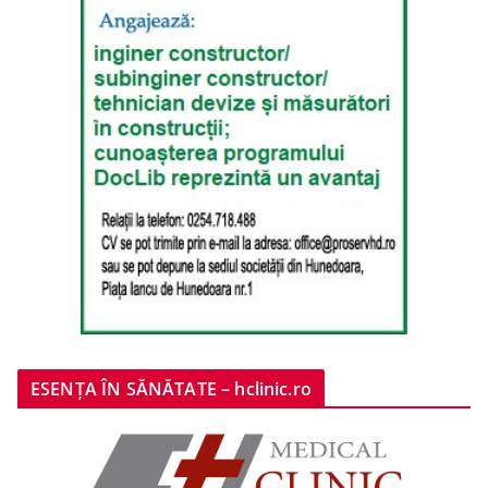
ESENȚA ÎN SĂNĂTATE – hclinic.ro