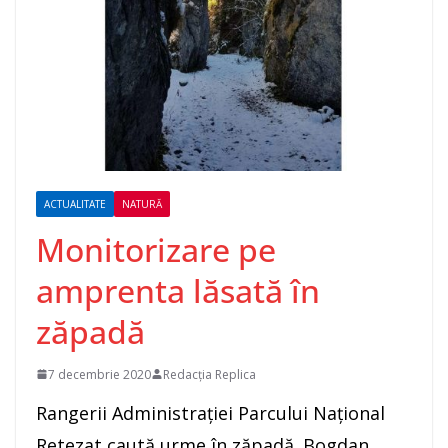
ACTUALITATE
NATURĂ
Monitorizare pe
amprenta lăsată în
zăpadă
7 decembrie 2020
Redacția Replica
Rangerii Administrației Parcului Național
Retezat caută urme în zăpadă. Bogdan