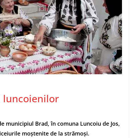
 luncoienilor
 de municipiul Brad, în comuna Luncoiu de Jos,
biceiurile moştenite de la strămoşi.