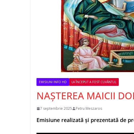
EMISIUNI INFO HD
LA ÎNCEPUT A FOST CUVÂNTUL
NAȘTEREA MAICII D
7 septembrie 2025
Petru Meszaros
Emisiune realizată și prezentată de 