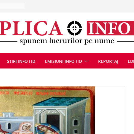
la Uricani.
rcerați
 parapet
viață din
eună cu
CANĂ!
ICE DIN
STIRI INFO HD
EMISIUNI INFO HD
REPORTAJ
ED