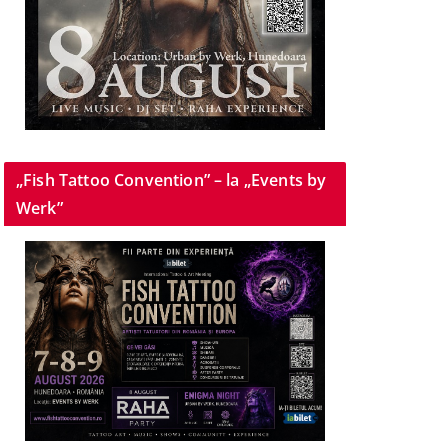
„Fish Tattoo Convention” – la „Events by
Werk”