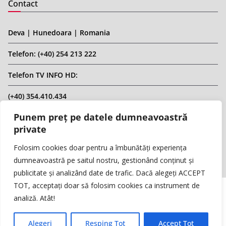
Contact
Deva | Hunedoara | Romania
Telefon: (+40) 254 213 222
Telefon TV INFO HD:
(+40) 354.410.434
Punem preț pe datele dumneavoastră
Email: infohd20@gmail.com
private
Website: www.replicahd.ro
Folosim cookies doar pentru a îmbunătăți experiența
dumneavoastră pe saitul nostru, gestionând conținut și
publicitate și analizând date de trafic. Dacă alegeți ACCEPT
TOT, acceptați doar să folosim cookies ca instrument de
analiză. Atât!
Copyright © REPLICA & INFO HD TV. Toate drepturile rezervate.
Interzisă preluarea de conținut fără specificarea sursei.
Alegeri
Resping Tot
Accept Tot