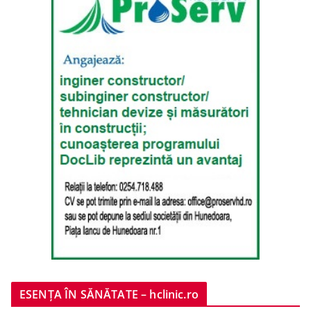
ESENȚA ÎN SĂNĂTATE – hclinic.ro