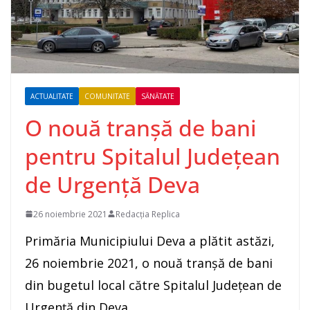
ACTUALITATE
COMUNITATE
SĂNĂTATE
O nouă tranșă de bani
pentru Spitalul Județean
de Urgență Deva
26 noiembrie 2021
Redacția Replica
Primăria Municipiului Deva a plătit astăzi,
26 noiembrie 2021, o nouă tranșă de bani
din bugetul local către Spitalul Județean de
Urgență din Deva.