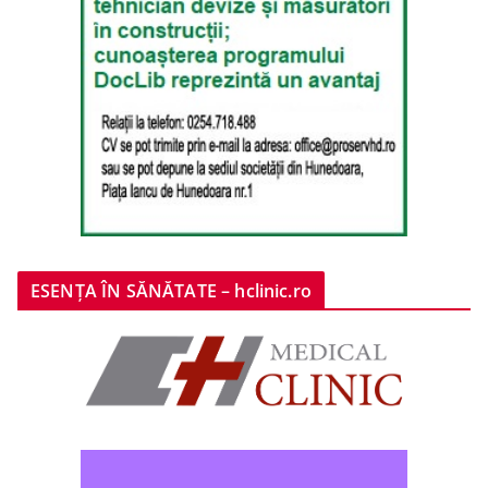
ESENȚA ÎN SĂNĂTATE – hclinic.ro