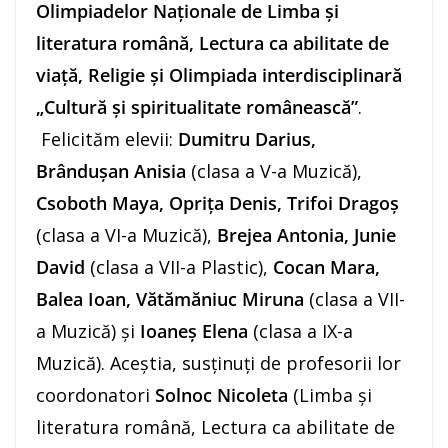
Olimpiadelor Naționale de Limba și
literatura română, Lectura ca abilitate de
viață, Religie și Olimpiada interdisciplinară
„Cultură și spiritualitate românească”
.
Felicităm elevii:
Dumitru Darius,
Brândușan Anisia
(clasa a V-a Muzică),
Csoboth Maya, Oprița Denis, Trifoi Dragoş
(clasa a VI-a Muzică),
Brejea Antonia, Junie
David
(clasa a VII-a Plastic),
Cocan Mara,
Balea Ioan, Vătămăniuc Miruna
(clasa a VII-
a Muzică) și
Ioaneș Elena
(clasa a IX-a
Muzică). Aceștia, susținuți de profesorii lor
coordonatori
Solnoc Nicoleta
(Limba și
literatura română, Lectura ca abilitate de