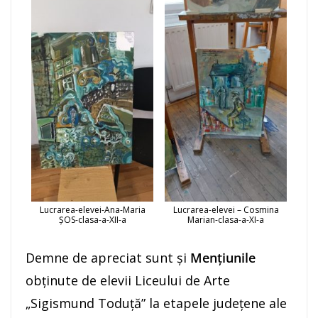
Lucrarea-elevei-Ana-Maria
Lucrarea-elevei – Cosmina
ȘOS-clasa-a-XII-a
Marian-clasa-a-XI-a
Demne de apreciat sunt și
Mențiunile
obținute de elevii Liceului de Arte
„Sigismund Toduță” la etapele județene ale