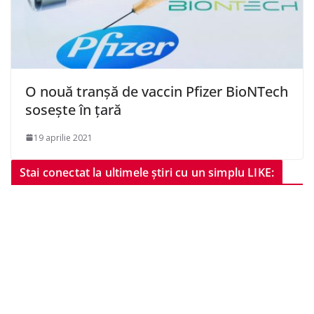
O nouă tranşă de vaccin Pfizer BioNTech
soseşte în ţară
19 aprilie 2021
Stai conectat la ultimele știri cu un simplu LIKE: