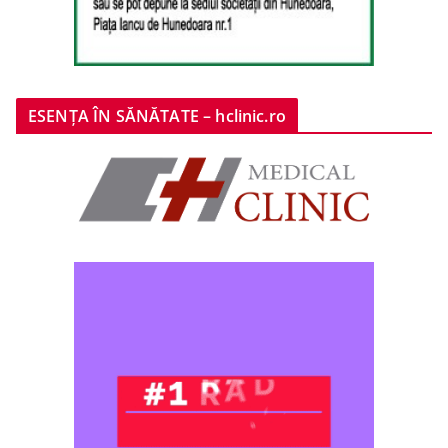
ESENȚA ÎN SĂNĂTATE – hclinic.ro