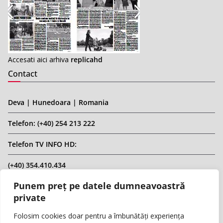
Accesati aici arhiva
replicahd
Contact
Deva | Hunedoara | Romania
Telefon: (+40) 254 213 222
Telefon TV INFO HD:
(+40) 354.410.434
Punem preț pe datele dumneavoastră
Email: infohd20@gmail.com
private
Website: www.replicahd.ro
Folosim cookies doar pentru a îmbunătăți experiența