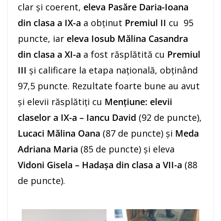
clar și coerent,
eleva Pasăre Daria-Ioana
din clasa a IX-a
a obținut
Premiul II
cu 95
puncte, iar
eleva Iosub Mălina Casandra
din clasa a XI-a
a fost răsplătită cu
Premiul
III
și calificare la etapa națională, obținând
97,5 puncte. Rezultate foarte bune au avut
și elevii răsplătiți cu
Mențiune: elevii
claselor a IX-a – Iancu David
(92 de puncte),
Lucaci Mălina Oana
(87 de puncte) și
Meda
Adriana Maria
(85 de puncte) și eleva
Vidoni Gisela – Hadașa din clasa a VII-a
(88
de puncte).