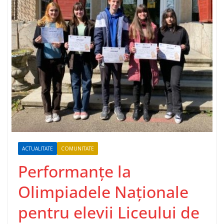
ACTUALITATE
COMUNITATE
Performanțe la
Olimpiadele Naționale
pentru elevii Liceului de