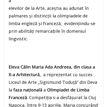
a
elevilor de la Arte, aceștia au adunat în
palmares și distincții la olimpiadele de
limba engleză și franceză, evidențiindu-se
prin abilități remarcabile în domeniul
lingvistic.
Eleva Călin Maria Ada Andreea, din clasa a
X-a Arhitectură,
a reprezentat cu succes
Liceul de Arte „Sigismund Toduță” din Deva
la
faza națională
a
Olimpiadei de Limba
Franceză
. Competiția s-a desfășurat la Cluj
Napoca, între 9-13 aprilie, Maria concurând