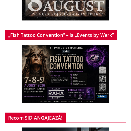
„Fish Tattoo Convention” – la „Events by Werk”
Recom SID ANGAJEAZĂ!