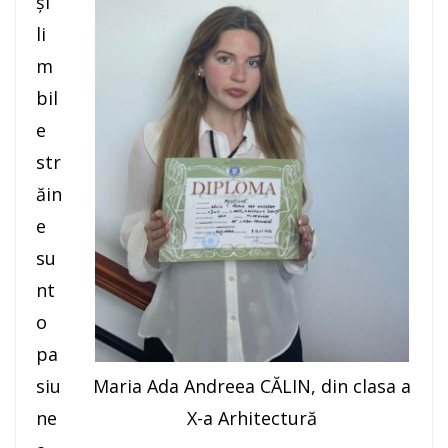
și
li
m
bil
e
str
ăin
e
su
nt
o
pa
Maria Ada Andreea CĂLIN, din clasa a
siu
X-a Arhitectură
ne