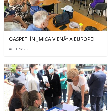
OASPEȚI ÎN „MICA VIENĂ” A EUROPEI
30 iunie 2025