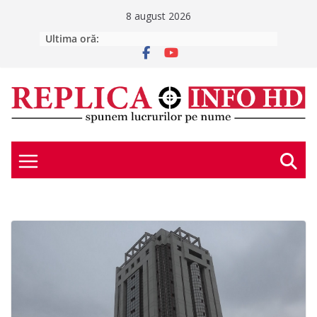
Skip
8 august 2026
to
Ultima oră:
Accident grav pe DN 66A, la Uricani.
Doi bărbați au rămas încarcerați
content
după ce mașina a lovit un parapet
Și-a alungat partenera de viață din
casă, în toiul nopții, împreună cu
copilul
ATENȚIE LA MESAJE CAPCANĂ!
CABINETE STOMATOLOGICE DIN
ȘCOLI
E scris în stele – sâmbătă, 8 august
2026