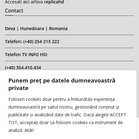
Accesati aici arhiva
replicahd
Contact
Deva | Hunedoara | Romania
Telefon: (+40) 254 213 222
Telefon TV INFO HD:
(+40) 354.410.434
Punem preț pe datele dumneavoastră
Email: infohd20@gmail.com
private
Website: www.replicahd.ro
Folosim cookies doar pentru a îmbunătăți experiența
dumneavoastră pe saitul nostru, gestionând conținut și
publicitate și analizând date de trafic. Dacă alegeți ACCEPT
TOT, acceptați doar să folosim cookies ca instrument de
analiză. Atât!
Copyright © REPLICA & INFO HD TV. Toate drepturile rezervate.