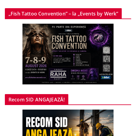
„Fish Tattoo Convention” – la „Events by Werk”
Recom SID ANGAJEAZĂ!