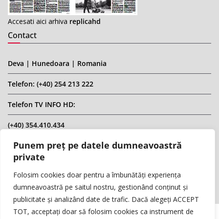
Accesati aici arhiva
replicahd
Contact
Deva | Hunedoara | Romania
Telefon: (+40) 254 213 222
Telefon TV INFO HD:
(+40) 354.410.434
Punem preț pe datele dumneavoastră
Email: infohd20@gmail.com
private
Website: www.replicahd.ro
Folosim cookies doar pentru a îmbunătăți experiența
dumneavoastră pe saitul nostru, gestionând conținut și
publicitate și analizând date de trafic. Dacă alegeți ACCEPT
TOT, acceptați doar să folosim cookies ca instrument de