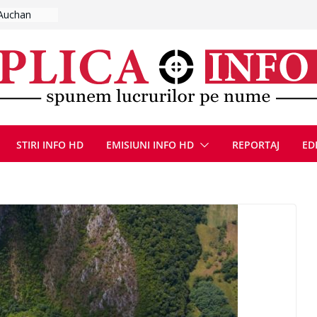
lut de fum
l se
 FOTO)
, 8 august
la Uricani.
rcerați
 parapet
viață din
eună cu
STIRI INFO HD
EMISIUNI INFO HD
REPORTAJ
ED