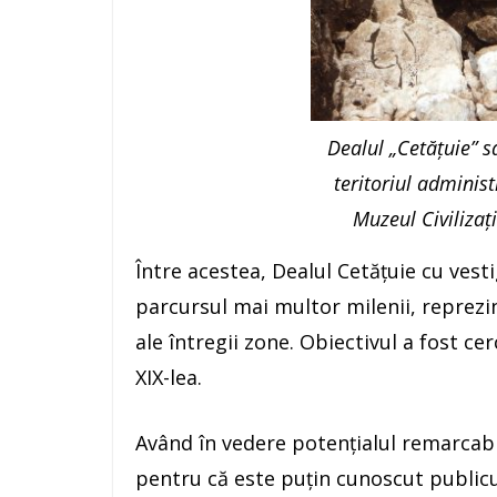
Dealul „Cetăţuie” s
teritoriul administ
Muzeul Civilizaț
Între acestea, Dealul Cetățuie cu vesti
parcursul mai multor milenii, reprezi
ale întregii zone. Obiectivul a fost ce
XIX-lea.
Având în vedere potențialul remarcabil
pentru că este puțin cunoscut publicu