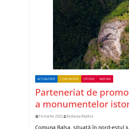
ACTUALITATE
COMUNITATE
ISTORIE
NATURĂ
Parteneriat de promo
a monumentelor istori
16 martie 2022
Redacția Replica
Comuna Balșa, situată în nord-estul 