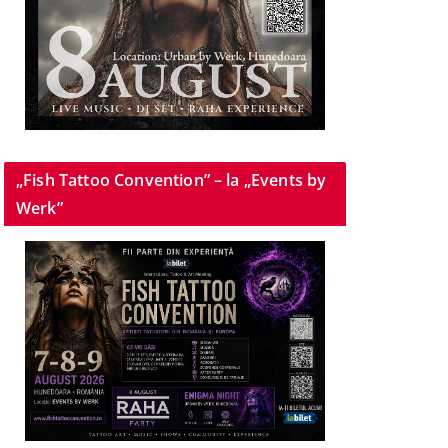
„Fish Tattoo Convention” – la „Events by
Werk”