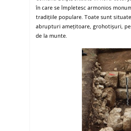
în care se împletesc armonios monumen
tradițiile populare. Toate sunt situat
abrupturi amețitoare, grohotișuri, peș
de la munte.