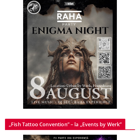
„Fish Tattoo Convention” – la „Events by Werk”