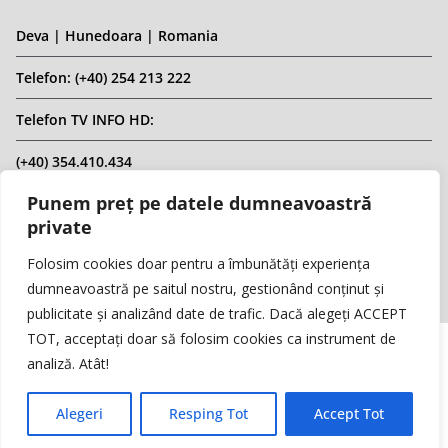
Deva | Hunedoara | Romania
Telefon: (+40) 254 213 222
Telefon TV INFO HD:
(+40) 354.410.434
Punem preț pe datele dumneavoastră
Email: infohd20@gmail.com
private
Website: www.replicahd.ro
Folosim cookies doar pentru a îmbunătăți experiența
dumneavoastră pe saitul nostru, gestionând conținut și
publicitate și analizând date de trafic. Dacă alegeți ACCEPT
TOT, acceptați doar să folosim cookies ca instrument de
analiză. Atât!
Copyright © REPLICA & INFO HD TV. Toate drepturile rezervate.
Interzisă preluarea de conținut fără specificarea sursei.
Alegeri
Resping Tot
Accept Tot