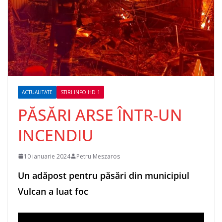
ACTUALITATE
STIRI INFO HD 1
PĂSĂRI ARSE ÎNTR-UN
INCENDIU
10 ianuarie 2024
Petru Meszaros
Un adăpost pentru păsări din municipiul
Vulcan a luat foc