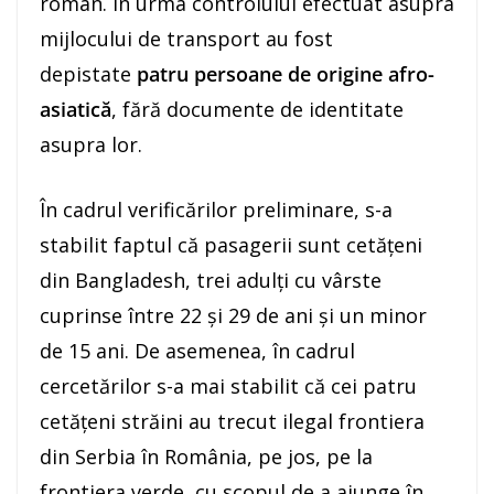
român. În urma controlului efectuat asupra
mijlocului de transport au fost
depistate
patru persoane de origine afro-
asiatică
, fără documente de identitate
asupra lor.
În cadrul verificărilor preliminare, s-a
stabilit faptul că pasagerii sunt cetățeni
din Bangladesh, trei adulţi cu vârste
cuprinse între 22 şi 29 de ani şi un minor
de 15 ani. De asemenea, în cadrul
cercetărilor s-a mai stabilit că cei patru
cetăţeni străini au trecut ilegal frontiera
din Serbia în România, pe jos, pe la
frontiera verde, cu scopul de a ajunge în