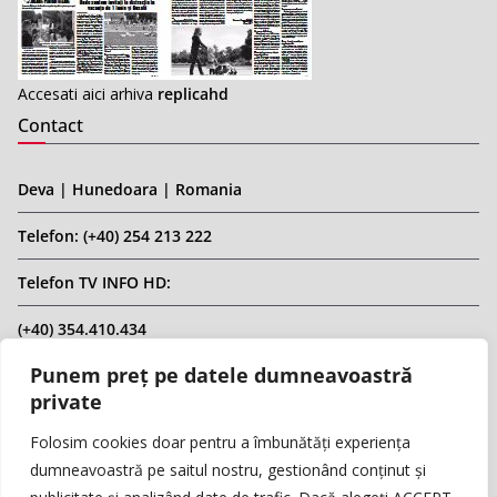
Accesati aici arhiva
replicahd
Contact
Deva | Hunedoara | Romania
Telefon: (+40) 254 213 222
Telefon TV INFO HD:
(+40) 354.410.434
Punem preț pe datele dumneavoastră
Email: infohd20@gmail.com
private
Website: www.replicahd.ro
Folosim cookies doar pentru a îmbunătăți experiența
dumneavoastră pe saitul nostru, gestionând conținut și