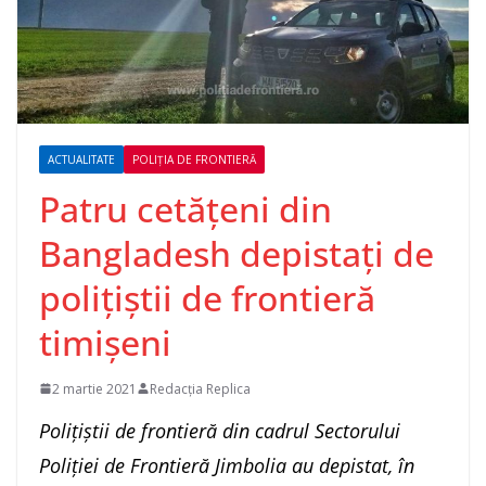
ACTUALITATE
POLIȚIA DE FRONTIERĂ
Patru cetăţeni din
Bangladesh depistaţi de
poliţiştii de frontieră
timişeni
2 martie 2021
Redacția Replica
Poliţiştii de frontieră din cadrul Sectorului
Poliţiei de Frontieră Jimbolia au depistat, în