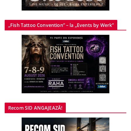
„Fish Tattoo Convention” – la „Events by Werk”
Recom SID ANGAJEAZĂ!