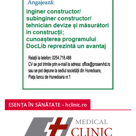
ESENȚA ÎN SĂNĂTATE – hclinic.ro