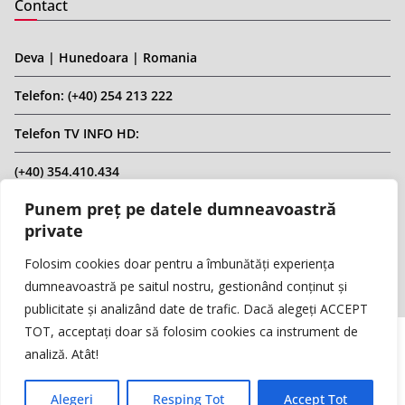
Contact
Deva | Hunedoara | Romania
Telefon: (+40) 254 213 222
Telefon TV INFO HD:
(+40) 354.410.434
Punem preț pe datele dumneavoastră
Email: infohd20@gmail.com
private
Website: www.replicahd.ro
Folosim cookies doar pentru a îmbunătăți experiența
dumneavoastră pe saitul nostru, gestionând conținut și
publicitate și analizând date de trafic. Dacă alegeți ACCEPT
TOT, acceptați doar să folosim cookies ca instrument de
analiză. Atât!
Copyright © REPLICA & INFO HD TV. Toate drepturile rezervate.
Interzisă preluarea de conținut fără specificarea sursei.
Alegeri
Resping Tot
Accept Tot