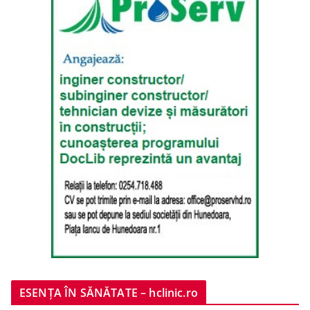
ESENȚA ÎN SĂNĂTATE – hclinic.ro