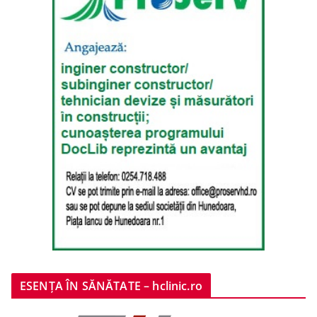
ESENȚA ÎN SĂNĂTATE – hclinic.ro