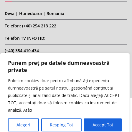
Deva | Hunedoara | Romania
Telefon: (+40) 254 213 222
Telefon TV INFO HD:
(+40) 354.410.434
Punem preț pe datele dumneavoastră
Email: infohd20@gmail.com
private
Website: www.replicahd.ro
Folosim cookies doar pentru a îmbunătăți experiența
dumneavoastră pe saitul nostru, gestionând conținut și
publicitate și analizând date de trafic. Dacă alegeți ACCEPT
TOT, acceptați doar să folosim cookies ca instrument de
analiză. Atât!
Copyright © REPLICA & INFO HD TV. Toate drepturile rezervate.
Interzisă preluarea de conținut fără specificarea sursei.
Alegeri
Resping Tot
Accept Tot