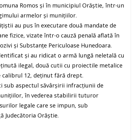
 comuna Romos și în municipiul Orăștie, într-un
imului armelor și munițiilor.
olițiștii au pus în executare două mandate de
ne fizice, vizate într-o cauză penală aflată în
ozivi și Substanțe Periculoase Hunedoara.
identificat și au ridicat o armă lungă neletală cu
inută ilegal, două cutii cu proiectile metalice
calibrul 12, deținut fără drept.
i sub aspectul săvârșirii infracțiunii de
ițiilor, în vederea stabilirii tuturor
surilor legale care se impun, sub
ă Judecătoria Orăștie.