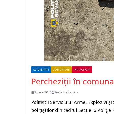
ACTUALITATE
COMUNITATE
INFRACȚIUNI
Percheziții în comuna
3 iunie 2026
Redacția Replica
Polițiștii Serviciului Arme, Explozivi 
polițiștilor din cadrul Secției 6 Poliți