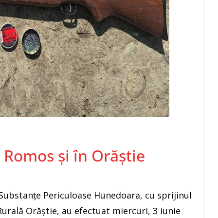
 Romos și în Orăștie
și Substanțe Periculoase Hunedoara, cu sprijinul
e Rurală Orăștie, au efectuat miercuri, 3 iunie