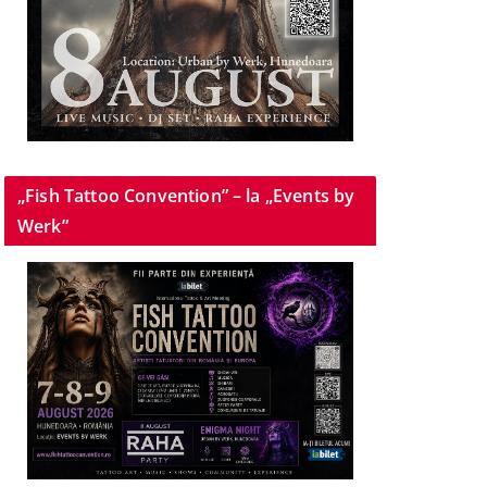
„Fish Tattoo Convention” – la „Events by
Werk”