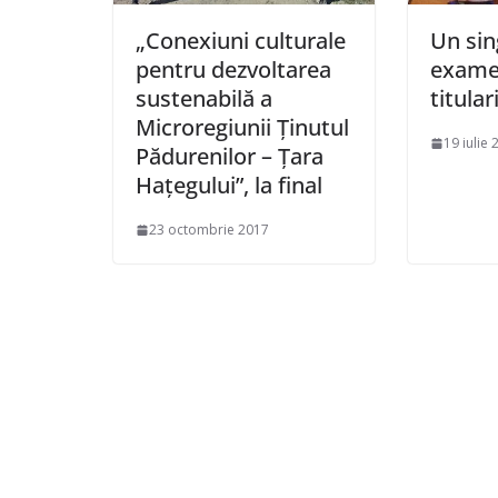
„Conexiuni culturale
Un sin
pentru dezvoltarea
exame
sustenabilă a
titular
Microregiunii Ţinutul
19 iulie 
Pădurenilor – Ţara
Haţegului”, la final
23 octombrie 2017