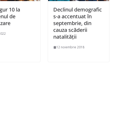
gur 10 la
Declinul demografic
nul de
s-a accentuat în
izare
septembrie, din
cauza scăderii
2022
natalităţii
12 noiembrie 2018