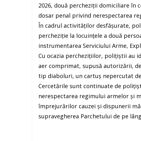
2026, două percheziții domiciliare în
dosar penal privind nerespectarea reg
În cadrul activităților desfășurate, p
percheziție la locuințele a două persoa
instrumentarea Serviciului Arme, Expl
Cu ocazia perchezițiilor, polițiștii au 
aer comprimat, supusă autorizării, deț
tip diaboluri, un cartuș nepercutat de 
Cercetările sunt continuate de polițișt
nerespectarea regimului armelor și mun
împrejurărilor cauzei și dispunerii mă
supravegherea Parchetului de pe lâng