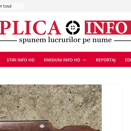
CANĂ!
ICE DIN
STIRI INFO HD
EMISIUNI INFO HD
REPORTAJ
ED