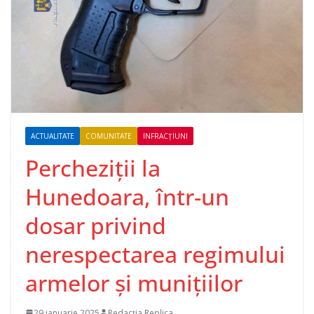
ACTUALITATE
COMUNITATE
INFRACȚIUNI
Percheziții la
Hunedoara, într-un
dosar privind
nerespectarea regimului
armelor și munițiilor
29 ianuarie 2025
Redacția Replica