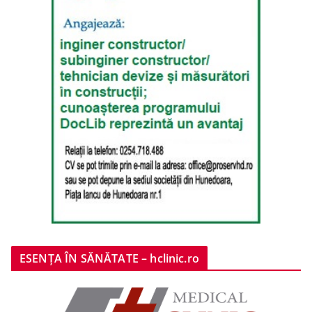
ESENȚA ÎN SĂNĂTATE – hclinic.ro