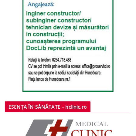
ESENȚA ÎN SĂNĂTATE – hclinic.ro