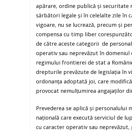
apărare, ordine publică şi securitate 
sărbători legale şi în celelalte zile în
vigoare, nu se lucrează, precum şi p
compensa cu timp liber corespunzăto
de către aceste categorii de personal 
operativ sau neprevăzut în domeniul or
regimului frontierei de stat a României
drepturile prevăzute de legislaţia în 
ordonanţa adoptată joi, care modific
provocat nemulţumirea angajaţilor di
Prevederea se aplică şi personalului mi
naţională care execută serviciul de l
cu caracter operativ sau neprevăzut, p