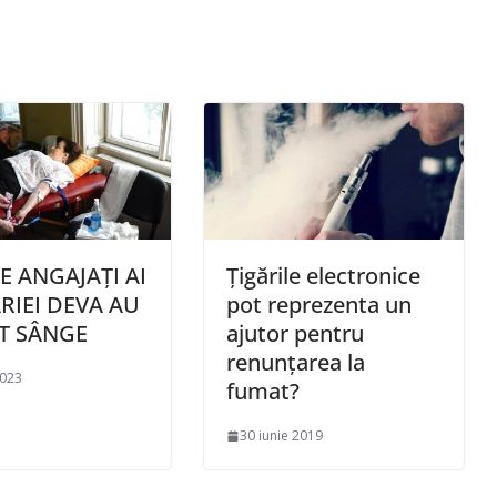
E ANGAJAȚI AI
Ţigările electronice
RIEI DEVA AU
pot reprezenta un
T SÂNGE
ajutor pentru
renunţarea la
2023
fumat?
30 iunie 2019