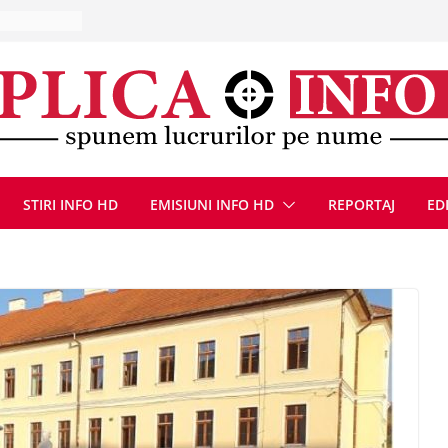
10 – 16
ă, 9 august
u
Deva, după
fum
l se
 FOTO)
STIRI INFO HD
EMISIUNI INFO HD
REPORTAJ
ED