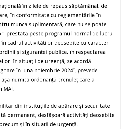
naţională în zilele de repaus săptămânal, de
 care, în conformitate cu reglementările în
entru munca suplimentară, care nu se poate
r, prestată peste programul normal de lucru
în cadrul activităţilor deosebite cu caracter
dinii şi siguranţei publice, în respectarea
 ori în situaţii de urgenţă, se acordă
vigoare în luna noiembrie 2024”, prevede
ă aşa-numita ordonanţă-trenuleţ care a
n MAI.
litar din instituţiile de apărare şi securitate
uptă permanent, desfăşoară activităţi deosebite
recum şi în situaţii de urgenţă.