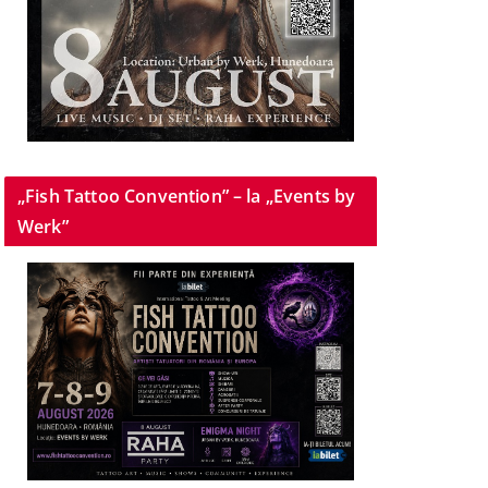
„Fish Tattoo Convention” – la „Events by
Werk”