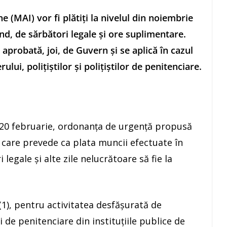
e (MAI) vor fi plătiţi la nivelul din noiembrie
, de sărbători legale şi ore suplimentare.
probată, joi, de Guvern şi se aplică în cazul
ului, poliţiştilor şi poliţiştilor de penitenciare.
, 20 februarie, ordonanţa de urgenţă propusă
, care prevede ca plata muncii efectuate în
legale şi alte zile nelucrătoare să fie la
. (1), pentru activitatea desfăşurată de
tii de penitenciare din instituţiile publice de