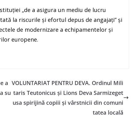
stituţiei „de a asigura un mediu de lucru
ată la riscurile şi efortul depus de angajaţi” şi
iectele de modernizare a echipamentelor şi
rilor europene.
e a
VOLUNTARIAT PENTRU DEVA. Ordinul Mili
 a su
taris Teutonicus și Lions Deva Sarmizeget
usa spirijină copiii și vârstnicii din comuni
tatea locală