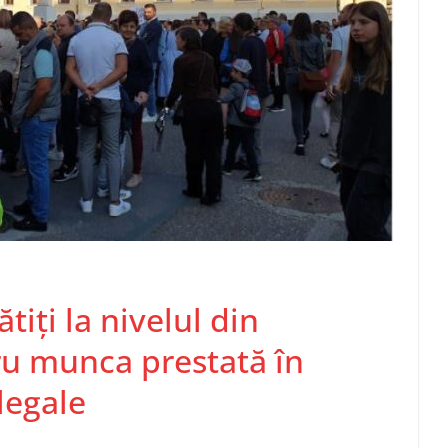
ătiţi la nivelul din
u munca prestată în
legale