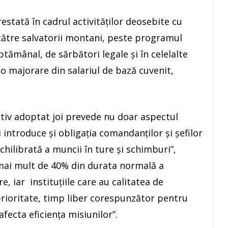
tată în cadrul activităţilor deosebite cu
către salvatorii montani, peste programul
ptămânal, de sărbători legale şi în celelalte
u o majorare din salariul de bază cuvenit,
ativ adoptat joi prevede nu doar aspectul
 introduce şi obligaţia comandanţilor şi şefilor
echilibrată a muncii în ture şi schimburi”,
 mai mult de 40% din durata normală a
e, iar instituţiile care au calitatea de
prioritate, timp liber corespunzător pentru
ecta eficienţa misiunilor”.