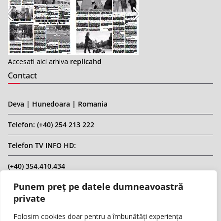
Accesati aici arhiva
replicahd
Contact
Deva | Hunedoara | Romania
Telefon: (+40) 254 213 222
Telefon TV INFO HD:
(+40) 354.410.434
Punem preț pe datele dumneavoastră
Email: infohd20@gmail.com
private
Website: www.replicahd.ro
Folosim cookies doar pentru a îmbunătăți experiența