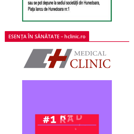
ESENȚA ÎN SĂNĂTATE – hclinic.ro