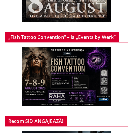
„Fish Tattoo Convention” – la „Events by Werk”
Recom SID ANGAJEAZĂ!