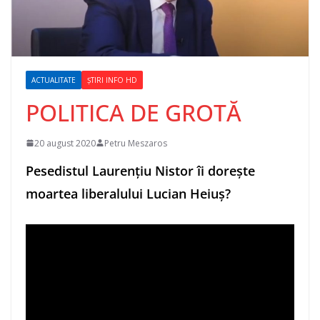
ACTUALITATE
ȘTIRI INFO HD
POLITICA DE GROTĂ
20 august 2020
Petru Meszaros
Pesedistul Laurențiu Nistor îi dorește
moartea liberalului Lucian Heiuș?