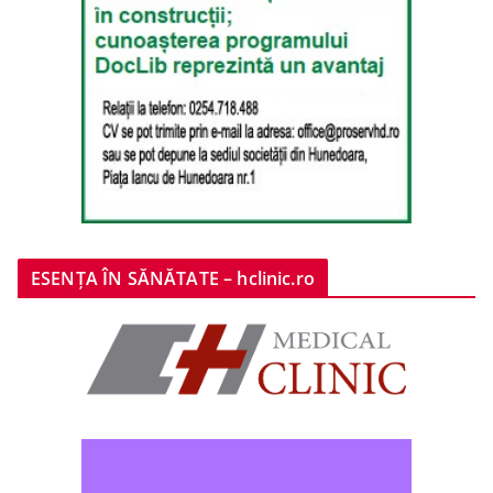
ESENȚA ÎN SĂNĂTATE – hclinic.ro