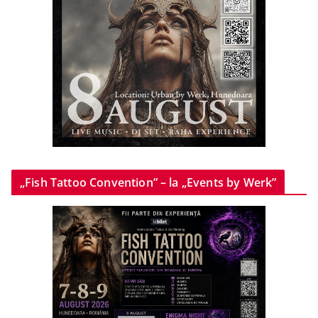
„Fish Tattoo Convention” – la „Events by Werk”