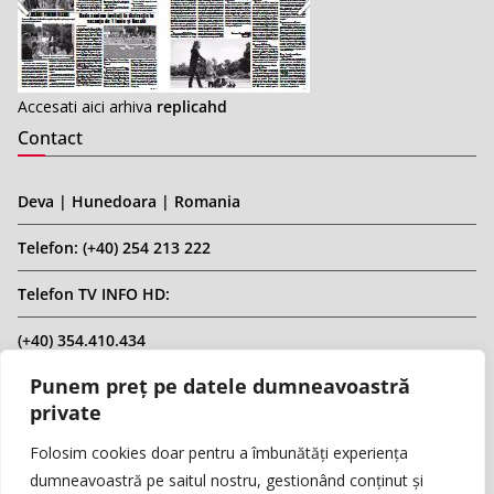
Accesati aici arhiva
replicahd
Contact
Deva | Hunedoara | Romania
Telefon: (+40) 254 213 222
Telefon TV INFO HD:
(+40) 354.410.434
Punem preț pe datele dumneavoastră
Email: infohd20@gmail.com
private
Website: www.replicahd.ro
Folosim cookies doar pentru a îmbunătăți experiența
dumneavoastră pe saitul nostru, gestionând conținut și