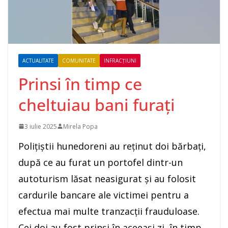
ACTUALITATE
COMUNITATE
INFRACȚIUNI
Prinsi în timp ce
cheltuiau bani furați
3 iulie 2025
Mirela Popa
Polițiștii hunedoreni au reținut doi bărbați,
după ce au furat un portofel dintr-un
autoturism lăsat neasigurat și au folosit
cardurile bancare ale victimei pentru a
efectua mai multe tranzacții frauduloase.
Cei doi au fost prinși în aceeași zi, în timp