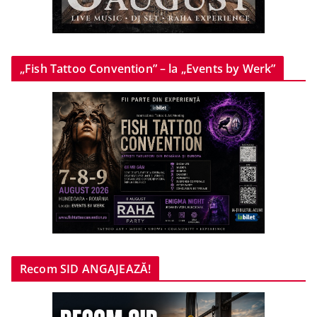
„Fish Tattoo Convention” – la „Events by Werk”
Recom SID ANGAJEAZĂ!