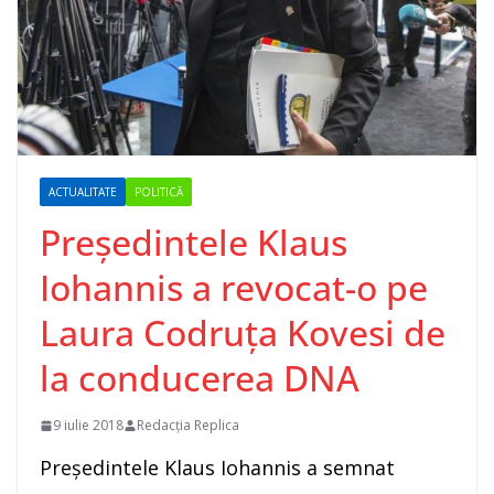
ACTUALITATE
POLITICĂ
Preşedintele Klaus
Iohannis a revocat-o pe
Laura Codruţa Kovesi de
la conducerea DNA
9 iulie 2018
Redacția Replica
Preşedintele Klaus Iohannis a semnat