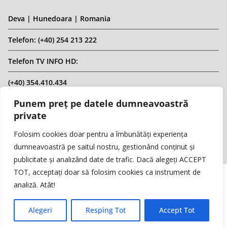
Deva | Hunedoara | Romania
Telefon: (+40) 254 213 222
Telefon TV INFO HD:
(+40) 354.410.434
Punem preț pe datele dumneavoastră
Email: infohd20@gmail.com
private
Website: www.replicahd.ro
Folosim cookies doar pentru a îmbunătăți experiența
dumneavoastră pe saitul nostru, gestionând conținut și
publicitate și analizând date de trafic. Dacă alegeți ACCEPT
TOT, acceptați doar să folosim cookies ca instrument de
analiză. Atât!
Copyright © REPLICA & INFO HD TV. Toate drepturile rezervate.
Interzisă preluarea de conținut fără specificarea sursei.
Alegeri
Resping Tot
Accept Tot