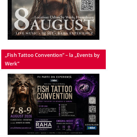
„Fish Tattoo Convention” – la „Events by
Werk”