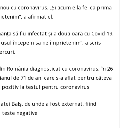
nou cu coronavirus. „Şi acum e la fel ca prima
ietenim”, a afirmat el.
anţa să fiu infectat şi a doua oară cu Covid-19.
virusul începem sa ne împrietenim”, a scris
ercuri.
din România diagnosticat cu coronavirus, în 26
lianul de 71 de ani care s-a aflat pentru câteva
t pozitiv la testul pentru coronavirus.
atei Balş, de unde a fost externat, fiind
 teste negative.