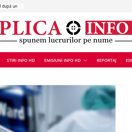
UMNEZEU
 august
ie, reunite
pozionul
, la cea de-
ute de
jin în
STIRI INFO HD
EMISIUNI INFO HD
REPORTAJ
ED
oliției
ulie 2026