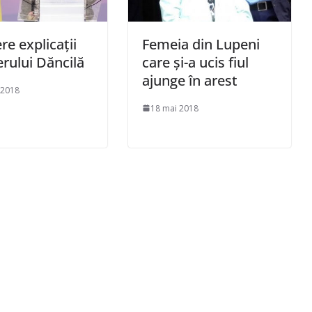
re explicații
Femeia din Lupeni
rului Dăncilă
care și-a ucis fiul
ajunge în arest
e 2018
18 mai 2018