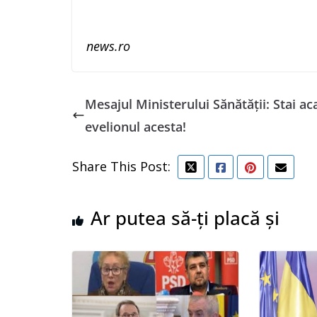
news.ro
Mesajul Ministerului Sănătăţii: Stai ac
evelionul acesta!
Share This Post:
Ar putea să-ți placă și