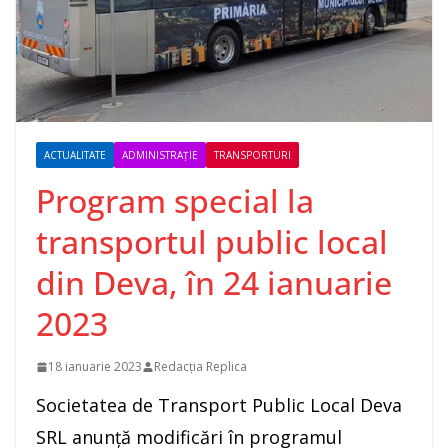
ACTUALITATE
ADMINISTRAȚIE
TRANSPORTURI
Program special la
transportul public local
din Deva, în 24 ianuarie
2023
18 ianuarie 2023
Redacția Replica
Societatea de Transport Public Local Deva
SRL anunţă modificări în programul