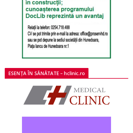
ESENȚA ÎN SĂNĂTATE – hclinic.ro