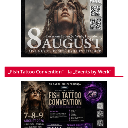
„Fish Tattoo Convention” – la „Events by Werk”