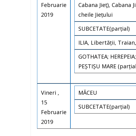
Februarie
Cabana Jieţ), Cabana Ji
2019
cheile Jieţului
SUBCETATE(parțial)
ILIA, Libertății, Traia
GOTHATEA; HEREPEIA; 
PEȘTIȘU MARE (parțial
Vineri ,
MĂCEU
15
SUBCETATE(parțial)
Februarie
2019