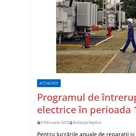
ACTUALITATE
Programul de întrerupe
electrice în perioada 
9 februarie 2019
Redacția Replica
Pentru lucrările anuale de reparaţii şi î