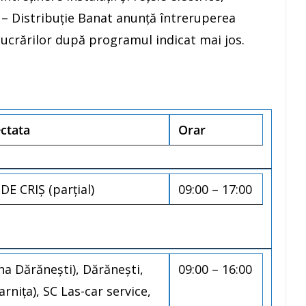
 – Distribuţie Banat anunţă întreruperea
 lucrărilor după programul indicat mai jos.
ectata
Orar
 CRIȘ (parțial)
09:00 – 17:00
a Dărăneşti), Dărăneşti,
09:00 – 16:00
niţa), SC Las-car service,