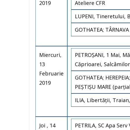
2019
Ateliere CFR
LUPENI, Tineretului, Bl
GOTHATEA; TÂRNAVA DE
Miercuri,
PETROȘANI, 1 Mai, Măg
13
Căprioarei, Salcâmilor
Februarie
GOTHATEA; HEREPEIA; 
2019
PEȘTIȘU MARE (parțial
ILIA, Libertății, Traia
Joi , 14
PETRILA, SC Apa Serv Va