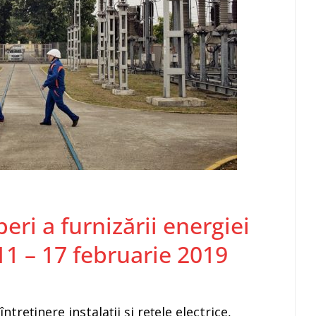
ri a furnizării energiei
11 – 17 februarie 2019
ntreţinere instalaţii şi reţele electrice,