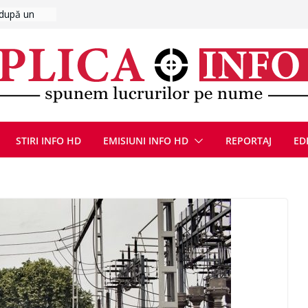
UMNEZEU
 august
ie, reunite
pozionul
, la cea de-
ute de
jin în
STIRI INFO HD
EMISIUNI INFO HD
REPORTAJ
ED
oliției
ulie 2026