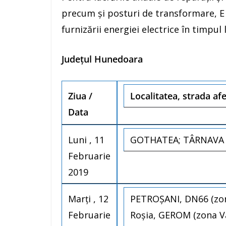
precum şi posturi de transformare, E
furnizării energiei electrice în timpul
Județul Hunedoara
Ziua /
Localitatea, strada af
Data
Luni , 11
GOTHATEA; TÂRNAVA DE
Februarie
2019
Marţi , 12
PETROȘANI, DN66 (zon
Februarie
Roşia, GEROM (zona Var