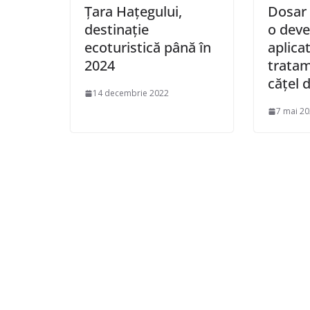
Țara Hațegului,
Dosar 
destinație
o deve
ecoturistică până în
aplicat
2024
tratam
cățel d
14 decembrie 2022
7 mai 2