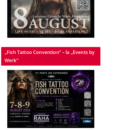
„Fish Tattoo Convention” – la „Events by
Werk”