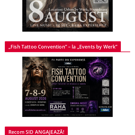
„Fish Tattoo Convention” – la „Events by Werk”
Recom SID ANGAJEAZĂ!