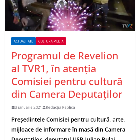
ACTUALITATE
CULTURĂ-MEDIA
Programul de Revelion
al TVR1, în atenția
Comisiei pentru cultură
din Camera Deputaţilor
3 ianuarie 2021
Redacția Replica
Preşedintele Comisiei pentru cultură, arte,
mijloace de informare în masă din Camera
Deputaţilor, deputatul USR Iulian Bulai,