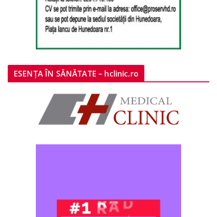
ESENȚA ÎN SĂNĂTATE – hclinic.ro