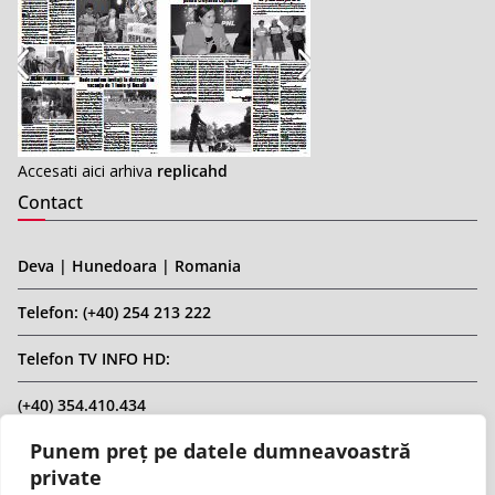
Accesati aici arhiva
replicahd
Contact
Deva | Hunedoara | Romania
Telefon: (+40) 254 213 222
Telefon TV INFO HD:
(+40) 354.410.434
Punem preț pe datele dumneavoastră
Email: infohd20@gmail.com
private