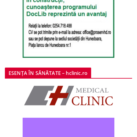
ESENȚA ÎN SĂNĂTATE – hclinic.ro