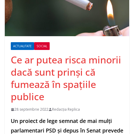
ACTUALITATE
SOCIAL
Ce ar putea risca minorii
dacă sunt prinși că
fumează în spațiile
publice
28 septembrie 2022
Redacția Replica
Un proiect de lege semnat de mai mulţi
parlamentari PSD şi depus în Senat prevede