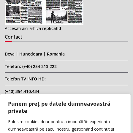
Accesati aici arhiva
replicahd
Contact
Deva | Hunedoara | Romania
Telefon: (+40) 254 213 222
Telefon TV INFO HD:
(+40) 354.410.434
Punem preț pe datele dumneavoastră
Email: infohd20@gmail.com
private
Website: www.replicahd.ro
Folosim cookies doar pentru a îmbunătăți experiența
dumneavoastră pe saitul nostru, gestionând conținut și