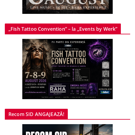
„Fish Tattoo Convention” – la „Events by Werk”
Recom SID ANGAJEAZĂ!