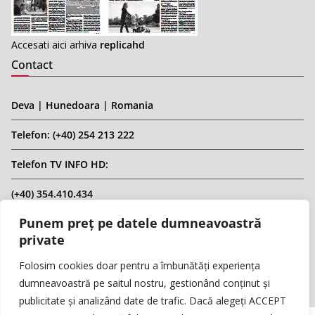
Accesati aici arhiva
replicahd
Contact
Deva | Hunedoara | Romania
Telefon: (+40) 254 213 222
Telefon TV INFO HD:
(+40) 354.410.434
Punem preț pe datele dumneavoastră
Email: infohd20@gmail.com
private
Website: www.replicahd.ro
Folosim cookies doar pentru a îmbunătăți experiența
dumneavoastră pe saitul nostru, gestionând conținut și
publicitate și analizând date de trafic. Dacă alegeți ACCEPT