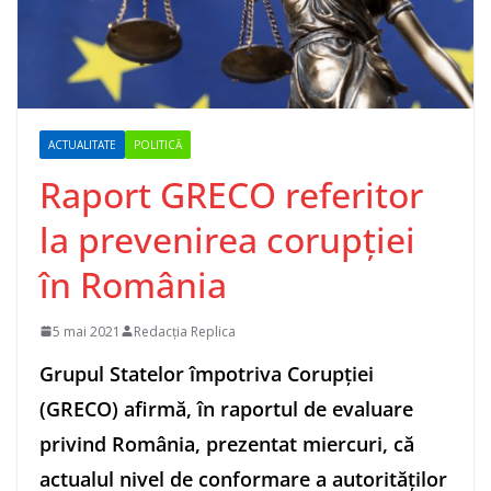
ACTUALITATE
POLITICĂ
Raport GRECO referitor
la prevenirea corupţiei
în România
5 mai 2021
Redacția Replica
Grupul Statelor împotriva Corupţiei
(GRECO) afirmă, în raportul de evaluare
privind România, prezentat miercuri, că
actualul nivel de conformare a autorităţilor