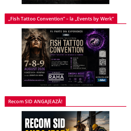
„Fish Tattoo Convention” – la „Events by Werk”
Recom SID ANGAJEAZĂ!