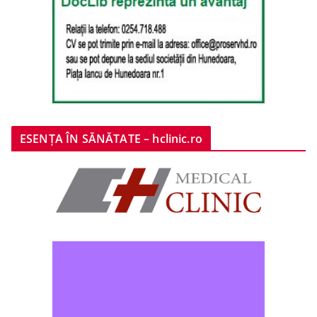
ESENȚA ÎN SĂNĂTATE – hclinic.ro