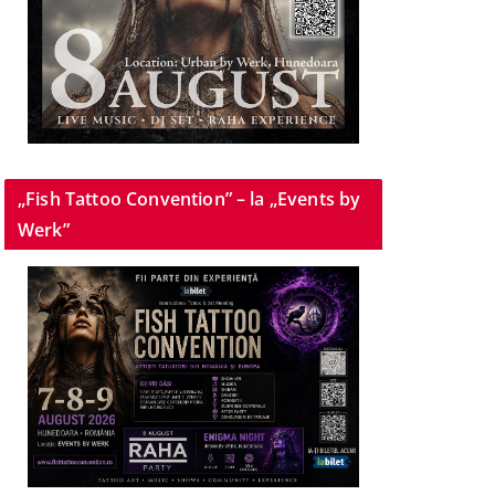
„Fish Tattoo Convention” – la „Events by
Werk”