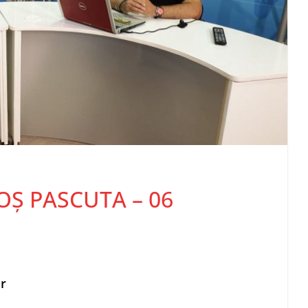
OȘ PASCUTA – 06
or