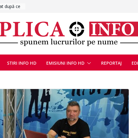
raseu
ugust 2026
at cu un
Bărbatul a
i/ Bărbat
negociere cu
nțat un
ațe
scopere Evul
rei
STIRI INFO HD
EMISIUNI INFO HD
REPORTAJ
ED
 luna