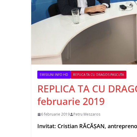
EMISIUNI INFO HD
REPLICA TA CU DRAGOS PASCUTA
REPLICA TA CU DRAG
februarie 2019
6 februarie 2019
Petru Meszaros
Invitat: Cristian RĂCĂȘAN, antrepren