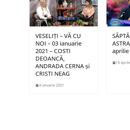
VESELIȚI – VĂ CU
SĂPT
NOI – 03 ianuarie
ASTRAL
2021 – COSTI
aprili
DEOANCĂ,
16 april
ANDRADA CERNA și
CRISTI NEAG
4 ianuarie 2021