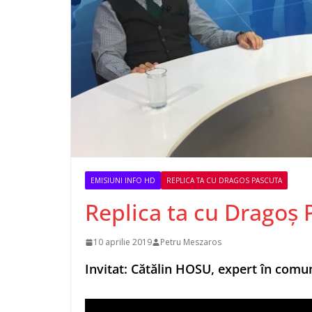
EMISIUNI INFO HD
REPLICA TA CU DRAGOS PASCUTA
Replica ta cu Dragoș 
10 aprilie 2019
Petru Meszaros
Invitat: Cătălin HOSU, expert în comu