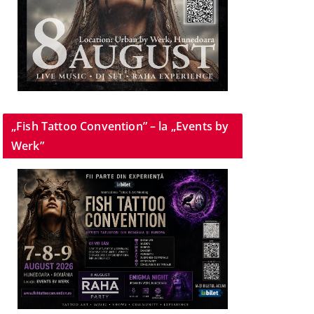
„Fish Tattoo Convention” – la „Events by
Werk”