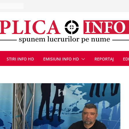
la Uricani.
rcerați
 parapet
viață din
eună cu
CANĂ!
ICE DIN
STIRI INFO HD
EMISIUNI INFO HD
REPORTAJ
ED