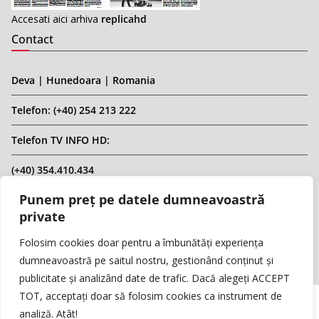
Accesati aici arhiva
replicahd
Contact
Deva | Hunedoara | Romania
Telefon: (+40) 254 213 222
Telefon TV INFO HD:
(+40) 354.410.434
Punem preț pe datele dumneavoastră
Email: infohd20@gmail.com
private
Website: www.replicahd.ro
Folosim cookies doar pentru a îmbunătăți experiența
dumneavoastră pe saitul nostru, gestionând conținut și
publicitate și analizând date de trafic. Dacă alegeți ACCEPT
TOT, acceptați doar să folosim cookies ca instrument de
analiză. Atât!