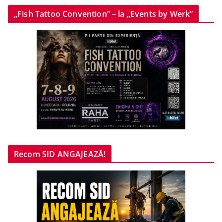
„Fish Tattoo Convention” – la „Events by Werk”
Recom SID ANGAJEAZĂ!