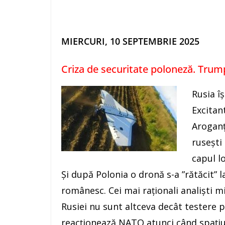
MIERCURI, 10 SEPTEMBRIE 2025
Criza de securitate poloneză. Trump
Rusia î
Excitan
Aroganț
rusești
capul lo
Și după Polonia o dronă s-a ”rătăcit” l
românesc. Cei mai raționali analiști mi
Rusiei nu sunt altceva decât testere 
reacționează NATO atunci când spațiul 