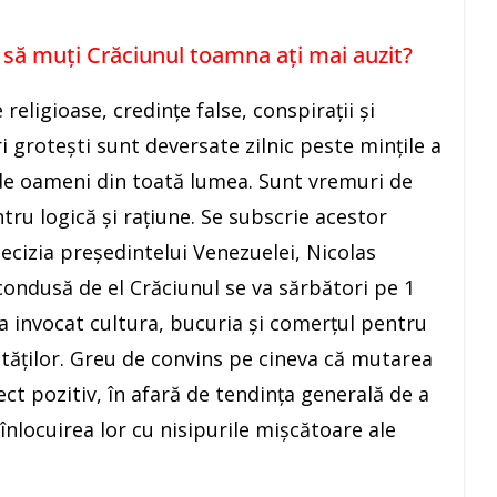
 să muți Crăciunul toamna ați mai auzit?
religioase, credințe false, conspirații și
 grotești sunt deversate zilnic peste mințile a
de oameni din toată lumea. Sunt vremuri de
tru logică și rațiune. Se subscrie acestor
ecizia președintelui Venezuelei, Nicolas
condusă de el Crăciunul se va sărbători pe 1
 invocat cultura, bucuria și comerțul pentru
vităților. Greu de convins pe cineva că mutarea
ct pozitiv, în afară de tendința generală de a
înlocuirea lor cu nisipurile mișcătoare ale