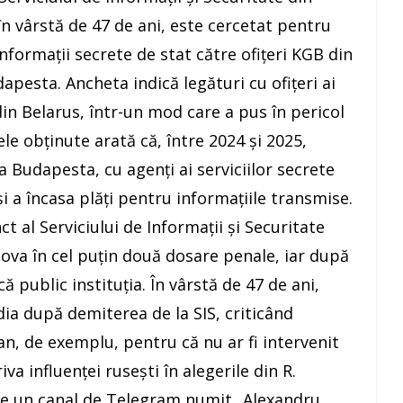
n vârstă de 47 de ani, este cercetat pentru
nformații secrete de stat către ofițeri KGB din
dapesta. Ancheta indică legături cu ofițeri ai
din Belarus, într-un mod care a pus în pericol
le obținute arată că, între 2024 și 2025,
la Budapesta, cu agenți ai serviciilor secrete
i a încasa plăți pentru informațiile transmise.
t al Serviciului de Informații și Securitate
dova în cel puțin două dosare penale, iar după
că public instituția. În vârstă de 47 de ani,
dia după demiterea de la SIS, criticând
an, de exemplu, pentru că nu ar fi intervenit
va influenței rusești în alegerile din R.
are un canal de Telegram numit „Alexandru