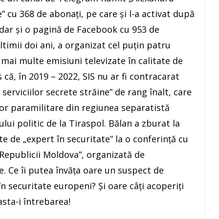
e” cu 368 de abonați, pe care și l-a activat după
dar și o pagină de Facebook cu 953 de
ltimii doi ani, a organizat cel puțin patru
a mai multe emisiuni televizate în calitate de
s că, în 2019 – 2022, SIS nu ar fi contracarat
serviciilor secrete străine” de rang înalt, care
lor paramilitare din regiunea separatistă
ului politic de la Tiraspol. Bălan a zburat la
te de „expert în securitate” la o conferință cu
Republicii Moldova”, organizată de
. Ce îi putea învăța oare un suspect de
în securitate europeni? Și oare câți acoperiți
asta-i întrebarea!