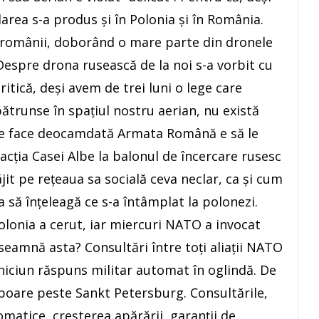
larea s-a produs și în Polonia și în România.
t românii, doborând o mare parte din dronele
. Despre drona rusească de la noi s-a vorbit cu
itică, deși avem de trei luni o lege care
trunse în spațiul nostru aerian, nu există
ate face deocamdată Armata Română e să le
acția Casei Albe la balonul de încercare rusesc
it pe rețeaua sa socială ceva neclar, ca și cum
 să înțeleagă ce s-a întâmplat la polonezi.
olonia a cerut, iar miercuri NATO a invocat
nseamnă asta? Consultări între toți aliații NATO
 niciun răspuns militar automat în oglindă. De
oare peste Sankt Petersburg. Consultările,
omatice, creșterea apărării, garanții de