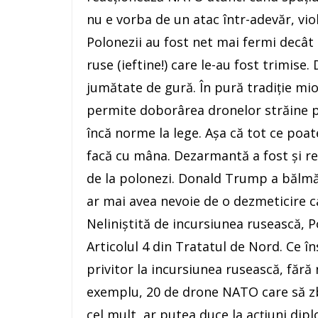
nu e vorba de un atac într-adevăr, vio
Polonezii au fost net mai fermi decâ
ruse (ieftine!) care le-au fost trimise
jumătate de gură. În pură tradiție mior
permite doborârea dronelor străine pă
încă norme la lege. Așa că tot ce po
facă cu mâna. Dezarmantă a fost și re
de la polonezi. Donald Trump a bălmăj
ar mai avea nevoie de o dezmeticire ca
Neliniștită de incursiunea rusească, P
Articolul 4 din Tratatul de Nord. Ce î
privitor la incursiunea rusească, fără
exemplu, 20 de drone NATO care să zb
cel mult, ar putea duce la acțiuni dipl