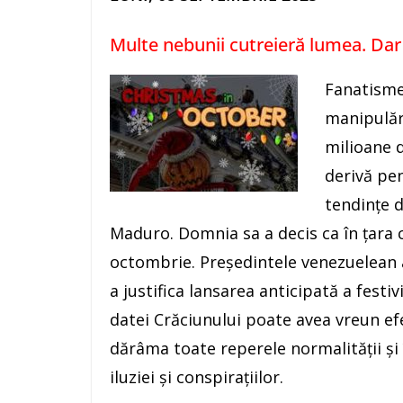
Multe nebunii cutreieră lumea. Dar
Fanatisme 
manipulări
milioane 
derivă pen
tendințe d
Maduro. Domnia sa a decis ca în țara 
octombrie. Președintele venezuelean a
a justifica lansarea anticipată a festi
datei Crăciunului poate avea vreun efe
dărâma toate reperele normalității și 
iluziei și conspirațiilor.