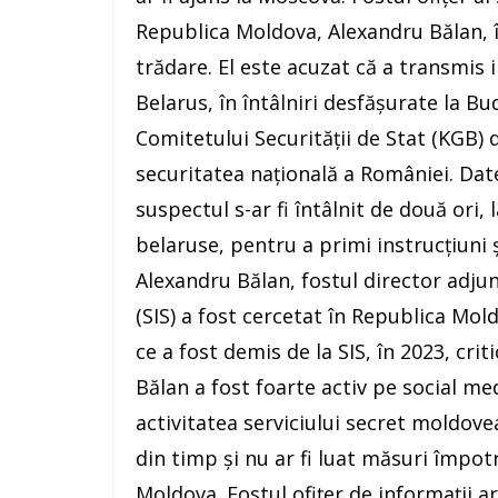
Republica Moldova, Alexandru Bălan, î
trădare. El este acuzat că a transmis i
Belarus, în întâlniri desfășurate la Bu
Comitetului Securității de Stat (KGB) 
securitatea națională a României. Date
suspectul s-ar fi întâlnit de două ori, 
belaruse, pentru a primi instrucțiuni ș
Alexandru Bălan, fostul director adjunc
(SIS) a fost cercetat în Republica Mol
ce a fost demis de la SIS, în 2023, criti
Bălan a fost foarte activ pe social me
activitatea serviciului secret moldove
din timp și nu ar fi luat măsuri împotri
Moldova. Fostul ofițer de informații 