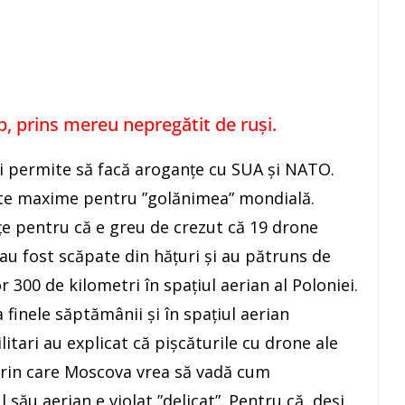
, prins mereu nepregătit de ruși.
și permite să facă aroganțe cu SUA și NATO.
te maxime pentru ”golănimea” mondială.
e pentru că e greu de crezut că 19 drone
 au fost scăpate din hățuri și au pătruns de
r 300 de kilometri în spațiul aerian al Poloniei.
a finele săptămânii și în spațiul aerian
litari au explicat că pișcăturile cu drone ale
prin care Moscova vrea să vadă cum
său aerian e violat ”delicat”. Pentru că, deși