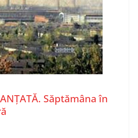
ANȚATĂ. Săptămâna în
ră