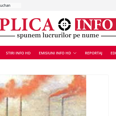
lut de fum
l se
 FOTO)
, 8 august
la Uricani.
rcerați
 parapet
viață din
eună cu
STIRI INFO HD
EMISIUNI INFO HD
REPORTAJ
ED