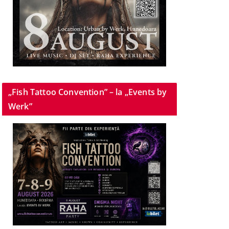
„Fish Tattoo Convention” – la „Events by
Werk”