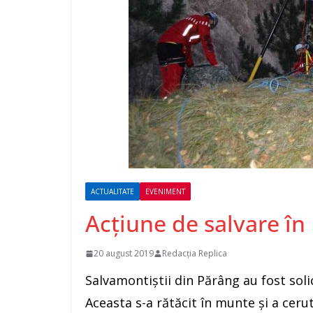
ACTUALITATE
EVENIMENT
Acțiune de salvare în
20 august 2019
Redacția Replica
Salvamontiștii din Părâng au fost soli
Aceasta s-a rătăcit în munte și a cerut 