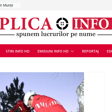
ntat pe
ugust 2026
at cu un
Bărbatul a
i/ Bărbat
negociere cu
nțat un
ațe
scopere Evul
STIRI INFO HD
EMISIUNI INFO HD
REPORTAJ
ED
rei
 luna