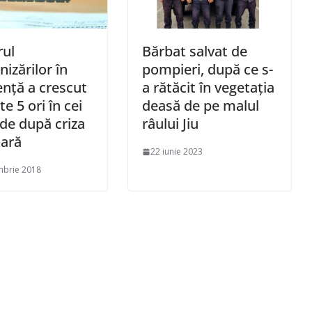
ul
Bărbat salvat de
nizărilor în
pompieri, după ce s-
enţă a crescut
a rătăcit în vegetația
e 5 ori în cei
deasă de pe malul
 de după criza
râului Jiu
iară
22 iunie 2023
mbrie 2018