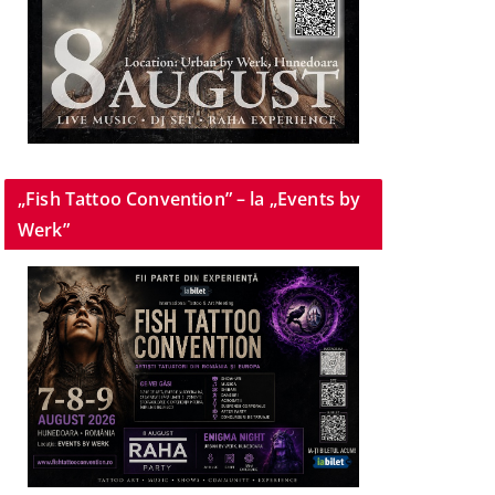
„Fish Tattoo Convention” – la „Events by
Werk”