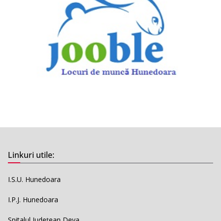
Linkuri utile:
I.S.U. Hunedoara
I.P.J. Hunedoara
Spitalul Județean Deva