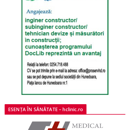
ESENȚA ÎN SĂNĂTATE – hclinic.ro