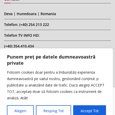
Deva | Hunedoara | Romania
Telefon: (+40) 254 213 222
Telefon TV INFO HD:
(+40) 354.410.434
Punem preț pe datele dumneavoastră
Email: infohd20@gmail.com
private
Website: www.replicahd.ro
Folosim cookies doar pentru a îmbunătăți experiența
dumneavoastră pe saitul nostru, gestionând conținut și
publicitate și analizând date de trafic. Dacă alegeți ACCEPT
TOT, acceptați doar să folosim cookies ca instrument de
analiză. Atât!
Copyright © REPLICA & INFO HD TV. Toate drepturile rezervate.
Interzisă preluarea de conținut fără specificarea sursei.
Alegeri
Resping Tot
Accept Tot