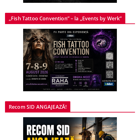
„Fish Tattoo Convention” – la „Events by Werk”
Recom SID ANGAJEAZĂ!