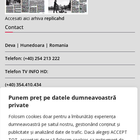
Accesati aici arhiva
replicahd
Contact
Deva | Hunedoara | Romania
Telefon: (+40) 254 213 222
Telefon TV INFO HD:
(+40) 354.410.434
Punem preț pe datele dumneavoastră
Email: infohd20@gmail.com
private
Website: www.replicahd.ro
Folosim cookies doar pentru a îmbunătăți experiența
dumneavoastră pe saitul nostru, gestionând conținut și
publicitate și analizând date de trafic. Dacă alegeți ACCEPT
TOT, acceptați doar să folosim cookies ca instrument de