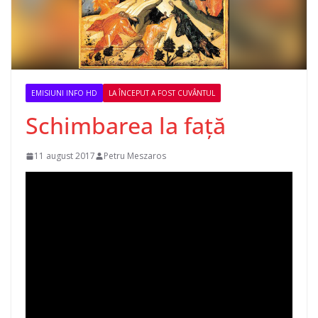
EMISIUNI INFO HD
LA ÎNCEPUT A FOST CUVÂNTUL
Schimbarea la față
11 august 2017
Petru Meszaros