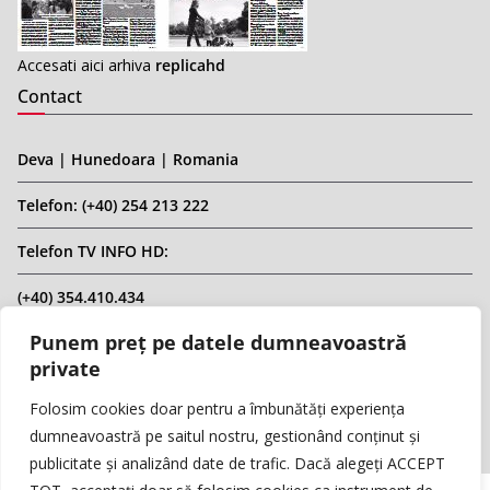
Accesati aici arhiva
replicahd
Contact
Deva | Hunedoara | Romania
Telefon: (+40) 254 213 222
Telefon TV INFO HD:
(+40) 354.410.434
Punem preț pe datele dumneavoastră
Email: infohd20@gmail.com
private
Website: www.replicahd.ro
Folosim cookies doar pentru a îmbunătăți experiența
dumneavoastră pe saitul nostru, gestionând conținut și
publicitate și analizând date de trafic. Dacă alegeți ACCEPT