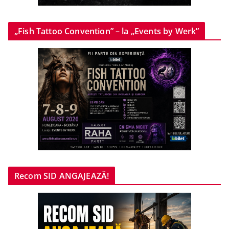
„Fish Tattoo Convention” – la „Events by Werk”
Recom SID ANGAJEAZĂ!