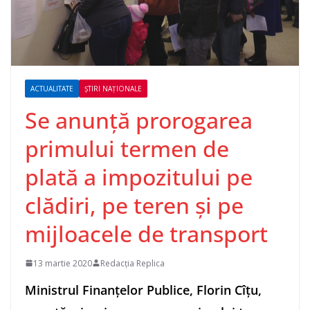
ACTUALITATE
ȘTIRI NAȚIONALE
Se anunţă prorogarea
primului termen de
plată a impozitului pe
clădiri, pe teren şi pe
mijloacele de transport
13 martie 2020
Redacția Replica
Ministrul Finanţelor Publice, Florin Cîţu,