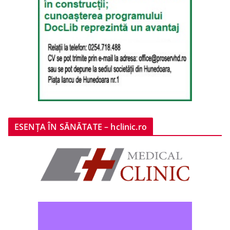
ESENȚA ÎN SĂNĂTATE – hclinic.ro