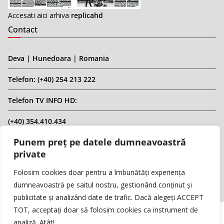
Accesati aici arhiva
replicahd
Contact
Deva | Hunedoara | Romania
Telefon: (+40) 254 213 222
Telefon TV INFO HD:
(+40) 354.410.434
Punem preț pe datele dumneavoastră
Email: infohd20@gmail.com
private
Website: www.replicahd.ro
Folosim cookies doar pentru a îmbunătăți experiența
dumneavoastră pe saitul nostru, gestionând conținut și
publicitate și analizând date de trafic. Dacă alegeți ACCEPT
TOT, acceptați doar să folosim cookies ca instrument de
analiză. Atât!