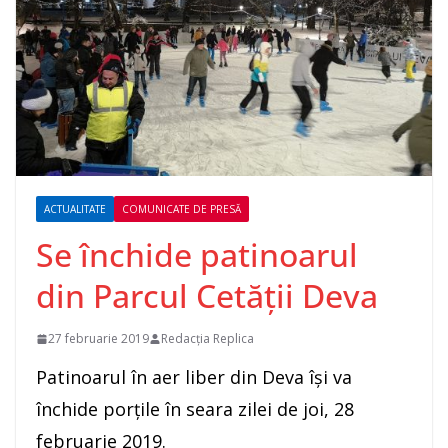
ACTUALITATE
COMUNICATE DE PRESĂ
Se închide patinoarul
din Parcul Cetății Deva
27 februarie 2019
Redacția Replica
Patinoarul în aer liber din Deva își va
închide porțile în seara zilei de joi, 28
februarie 2019.