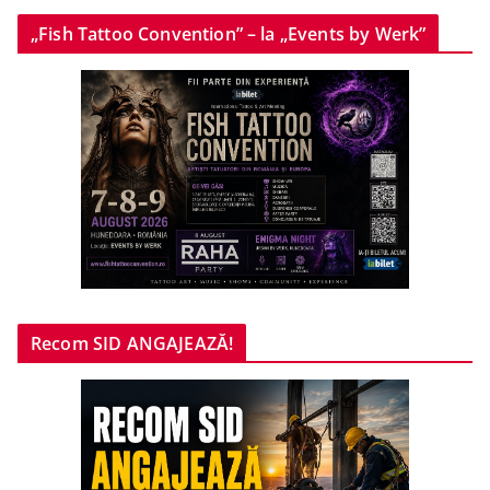
„Fish Tattoo Convention” – la „Events by Werk”
Recom SID ANGAJEAZĂ!