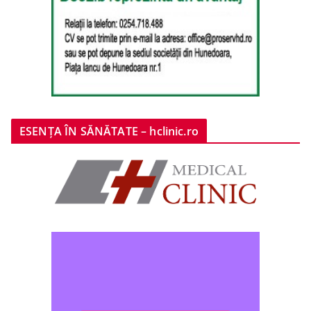
ESENȚA ÎN SĂNĂTATE – hclinic.ro