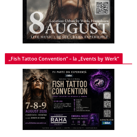
„Fish Tattoo Convention” – la „Events by Werk”